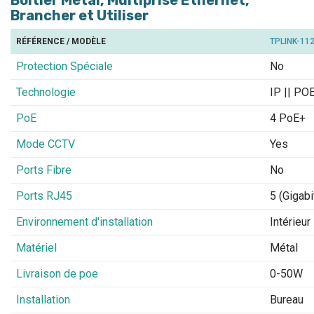
Boitier Métal, Multiprise Ethernet,
Brancher et Utiliser
RÉFÉRENCE / MODÈLE
TPLINK-112
Protection Spéciale
No
Technologie
IP || PO
PoE
4 PoE+
Mode CCTV
Yes
Ports Fibre
No
Ports RJ45
5 (Gigabi
Environnement d'installation
Intérieur
Matériel
Métal
Livraison de poe
0-50W
Installation
Bureau