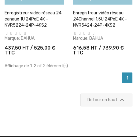
Enregistreur vidéo réseau 24
Enregistreur vidéo réseau
canaux 1U 24PoE 4K -
24Channel 1.5U 24PoE 4K -
NVR5224-24P-4KS2
NVR5424-24P-4KS2
Marque:
DAHUA
Marque:
DAHUA
437.50 HT / 525,00 €
616.58 HT / 739,90 €
TTC
TTC
Affichage de 1-2 of 2 élément(s)
1

Retour en haut