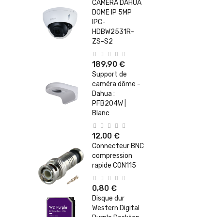
CAMERA DAHUA
DOME IP 5MP
IPC-
HDBW2531R-
ZS-S2
189,90 €
Support de
caméra dôme -
Dahua :
PFB204W |
Blanc
12,00 €
Connecteur BNC
compression
rapide CON115
0,80 €
Disque dur
Western Digital