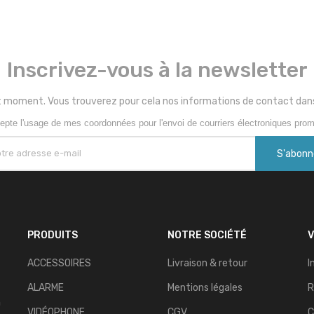
Inscrivez-vous à la newsletter
 moment. Vous trouverez pour cela nos informations de contact dans le
epte l'usage de mes coordonnées pour l'envoi de courriers électroniques prom
PRODUITS
NOTRE SOCIÉTÉ
ACCESSOIRES
Livraison & retour
I
ALARME
Mentions légales
R
n
VIDÉOPHONE
CGV