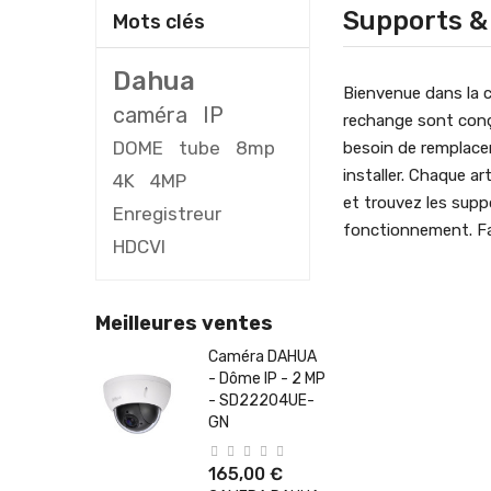
Supports &
Mots clés
Dahua
Bienvenue dans la c
caméra
IP
rechange sont conçu
DOME
tube
8mp
besoin de remplacer
installer. Chaque a
4K
4MP
et trouvez les supp
Enregistreur
fonctionnement. Fai
HDCVI
Meilleures ventes
Caméra DAHUA
- Dôme IP - 2 MP
- SD22204UE-
GN
165,00 €