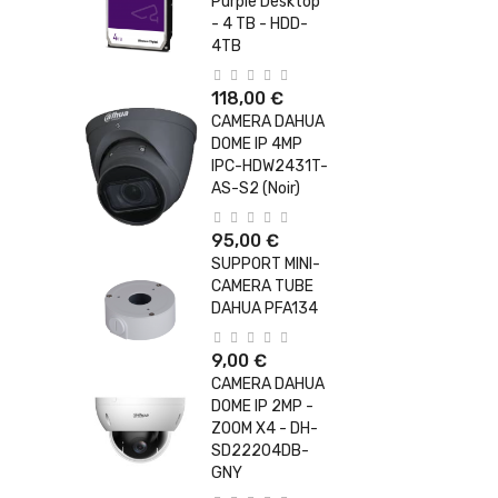
Purple Desktop
- 4 TB - HDD-
4TB
118,00 €
CAMERA DAHUA
DOME IP 4MP
IPC-HDW2431T-
AS-S2 (Noir)
95,00 €
SUPPORT MINI-
CAMERA TUBE
DAHUA PFA134
9,00 €
CAMERA DAHUA
DOME IP 2MP -
ZOOM X4 - DH-
SD22204DB-
GNY