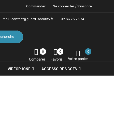
Commander
Se connecter / S'inscrire
E-mail :
contact@guard-security.fr
09 83 78 25 74
echerche
0
0
0
Votre panier
Comparer
Favoris
VIDÉOPHONE
ACCESSOIRES CCTV