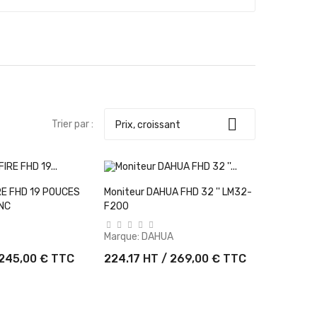

Trier par :
Prix, croissant
er Au Panier
+ Ajouter Au Panier
RE FHD 19 POUCES
Moniteur DAHUA FHD 32 '' LM32-
NC
F200
Marque:
DAHUA
 245,00 € TTC
224.17 HT / 269,00 € TTC