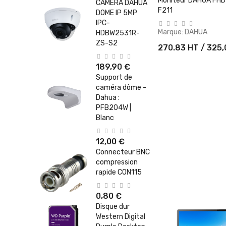
Moniteur DAHUA FHD 
CAMERA DAHUA
F211
DOME IP 5MP
IPC-
Marque:
DAHUA
HDBW2531R-
ZS-S2
270.83 HT / 325
189,90 €
Support de
caméra dôme -
Dahua :
PFB204W |
Blanc
12,00 €
Connecteur BNC
compression
rapide CON115
0,80 €
Disque dur
Western Digital