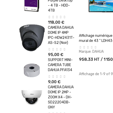
Purple Desktop
- 4 TB - HDD-
4TB
118,00 €
CAMERA DAHUA
DOME IP 4MP
+ Ajouter Au 
Affichage numériqu
IPC-HDW2431T-
mural de 43 '' LDH4
AS-S2 (Noir)
Marque:
DAHUA
95,00 €
958.33 HT / 1 15
SUPPORT MINI-
CAMERA TUBE
DAHUA PFA134
Affichage de 1-9 of 
9,00 €
CAMERA DAHUA
DOME IP 2MP -
ZOOM X4 - DH-
SD22204DB-
GNY