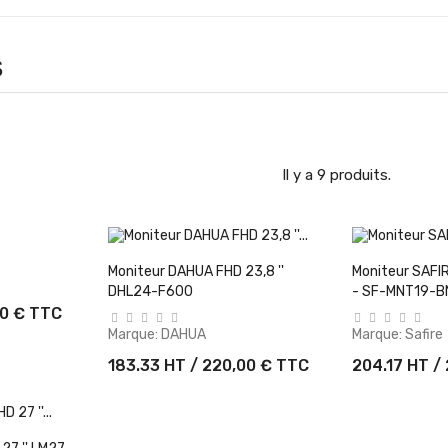
S
Il y a 9 produits.
Panier
+ Ajouter Au Panier
+ Ajout
Moniteur DAHUA FHD 23,8 ''
Moniteur SAFI
DHL24-F600
- SF-MNT19-B
90 € TTC
Marque:
DAHUA
Marque:
Safire
183.33 HT / 220,00 € TTC
204.17 HT /
Panier