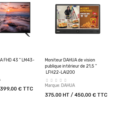
er Au Panier
+ Ajouter Au Panier
A FHD 43 '' LM43-
Moniteur DAHUA de vision
publique intérieur de 21,5 ''
LFH22-LAI200
A
Marque:
DAHUA
 399,00 € TTC
375.00 HT / 450,00 € TTC