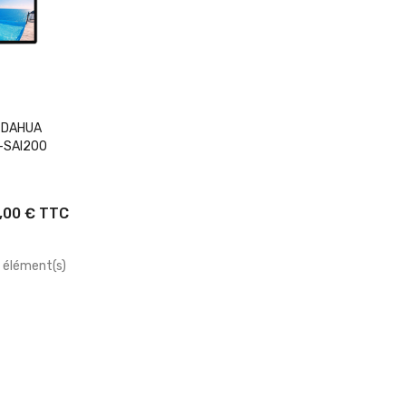
Panier
e DAHUA
3-SAI200
0,00 € TTC
9 élément(s)