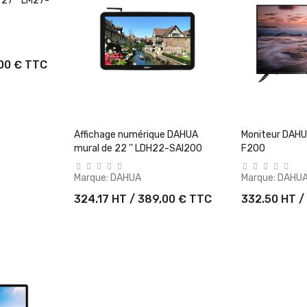
27 '' LM27-
,00 € TTC
+ Ajouter Au Panier
+ Ajout
Affichage numérique DAHUA
Moniteur DAHU
mural de 22 '' LDH22-SAI200
F200
Marque:
DAHUA
Marque:
DAHU
324.17 HT / 389,00 € TTC
332.50 HT /