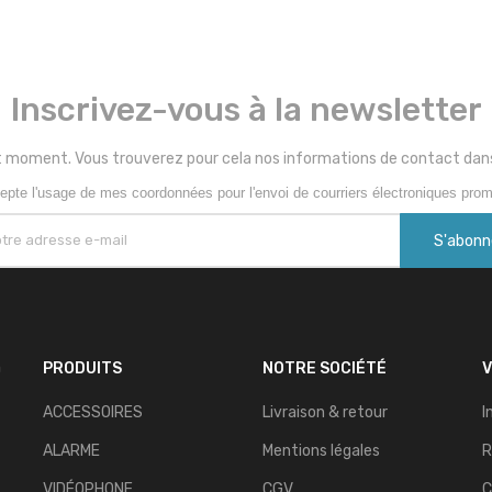
Inscrivez-vous à la newsletter
 moment. Vous trouverez pour cela nos informations de contact dans le
epte l'usage de mes coordonnées pour l'envoi de courriers électroniques prom
n
PRODUITS
NOTRE SOCIÉTÉ
ACCESSOIRES
Livraison & retour
I
ALARME
Mentions légales
R
VIDÉOPHONE
CGV