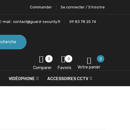
Commander
Se connecter / S'inscrire
E-mail :
contact@guard-security.fr
09 83 78 25 74
echerche
0
0
0
Votre panier
Comparer
Favoris
VIDÉOPHONE
ACCESSOIRES CCTV