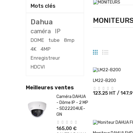
Mots clés
MONITEUR
Dahua
caméra
IP
DOME
tube
8mp
4K
4MP
Enregistreur
HDCVI
+ Ajouter Au 
LM22-B200
Meilleures ventes
123.25 HT / 147,
Caméra DAHUA
- Dôme IP - 2 MP
- SD22204UE-
GN
165,00 €
+ Ajouter Au 