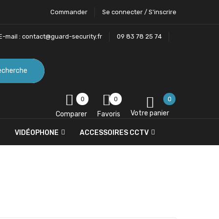
Commander
Se connecter / S'inscrire
E-mail :
contact@guard-security.fr
09 83 78 25 74
echerche
0
0
0
Votre panier
Comparer
Favoris
VIDÉOPHONE
ACCESSOIRES CCTV