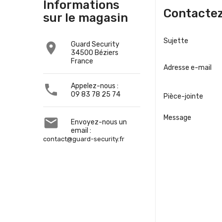
Informations
Contacte
sur le magasin
Sujette

Guard Security
34500 Béziers
France
Adresse e-mail

Appelez-nous :
09 83 78 25 74
Pièce-jointe
Message

Envoyez-nous un
email :
contact@guard-security.fr