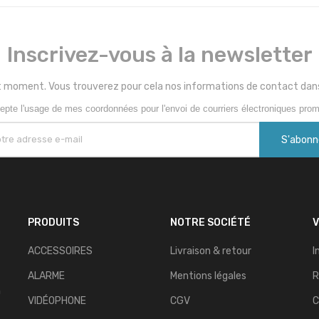
Inscrivez-vous à la newsletter
 moment. Vous trouverez pour cela nos informations de contact dans le
epte l'usage de mes coordonnées pour l'envoi de courriers électroniques prom
PRODUITS
NOTRE SOCIÉTÉ
ACCESSOIRES
Livraison & retour
I
ALARME
Mentions légales
R
n
VIDÉOPHONE
CGV