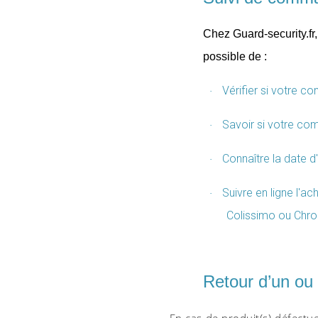
Chez Guard-security.fr
possible de :
Vérifier si votre c
·
Savoir si votre co
·
Connaître la date d
·
Suivre en ligne l'
·
Colissimo ou Chro
Retour d’un ou 
En cas de produit(s) défectu