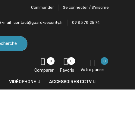
Commander
Se connecter / S'inscrire
E-mail :
contact@guard-security.fr
09 83 78 25 74
echerche
0
0
0
Votre panier
Comparer
Favoris
VIDÉOPHONE
ACCESSOIRES CCTV