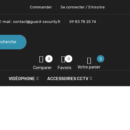
Commander
Se connecter / S'inscrire
E-mail :
contact@guard-security.fr
09 83 78 25 74
echerche
0
0
0
Votre panier
Comparer
Favoris
VIDÉOPHONE
ACCESSOIRES CCTV