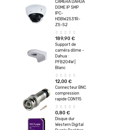
CAMERA DAHUA
DOME IP 5MP
IPC-
HDBW2531R-
ZS-S2
189,90 €
Support de
caméra dôme -
Dahua :
PFB204W |
Blanc
12,00 €
Connecteur BNC
compression
rapide CON115
0,80 €
Disque dur
Western Digital