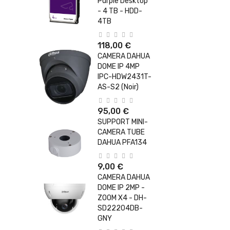
Purple Desktop
- 4 TB - HDD-
4TB
118,00 €
CAMERA DAHUA
DOME IP 4MP
IPC-HDW2431T-
AS-S2 (Noir)
95,00 €
SUPPORT MINI-
CAMERA TUBE
DAHUA PFA134
9,00 €
CAMERA DAHUA
DOME IP 2MP -
ZOOM X4 - DH-
SD22204DB-
GNY