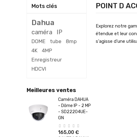
POINT D AC
Mots clés
Dahua
Explorez notre gamm
caméra
IP
étendue et leur conn
DOME
tube
8mp
s'agisse d'une util
4K
4MP
Enregistreur
HDCVI
Meilleures ventes
Caméra DAHUA
- Dôme IP - 2 MP
- SD22204UE-
GN
165,00 €