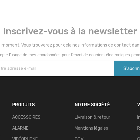
Inscrivez-vous à la newsletter
 moment. Vous trouverez pour cela nos informations de contact dans le
epte l'usage de mes coordonnées pour l'envoi de courriers électroniques prom
PRODUITS
NOTRE SOCIÉTÉ
ACCESSOIRES
Livraison & retour
I
ALARME
Mentions légales
R
n
VIDÉOPHONE
CGV