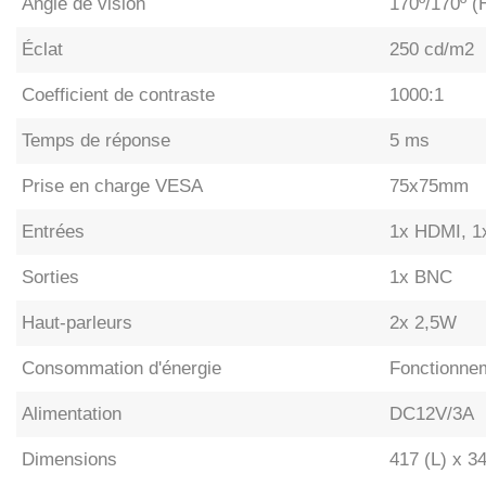
Angle de vision
170º/170º (H
Éclat
250 cd/m2
Coefficient de contraste
1000:1
Temps de réponse
5 ms
Prise en charge VESA
75x75mm
Entrées
1x HDMI, 1
Sorties
1x BNC
Haut-parleurs
2x 2,5W
Consommation d'énergie
Fonctionne
Alimentation
DC12V/3A
Dimensions
417 (L) x 3