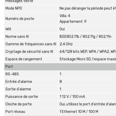
messages texte
Mode NPD
Ne pas déranger la période peut êt
Villa: 4
Numéro de poste
Appartement: 9
Wifi
Oui
Norme sans fil
IEEE802.11b / 802.11g / 802.11n
Gamme de fréquences sans fil
2,4 GHz
Cryptage de sécurité sans fil
64/128 bits WEP, WPA / WPA2, W
Espace de rangement
Stockage Micro SD, l'espace max
Port
RS-485
1
Entrée d'alarme
8
Sortie d'alarme
1
Puissance de sortie
1 12 V / 100 mA
Cloche de porte
Oui, utilisez le port d'entrée d'ala
Port réseau
1 Ethernet 10 M / 100 M