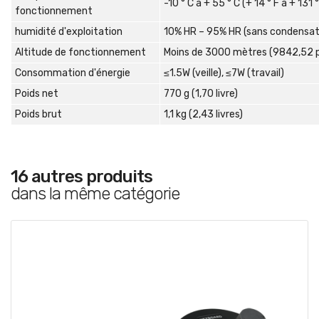
-10 ° C à + 55 ° C (+ 14 ° F à + 131 °
fonctionnement
humidité d'exploitation
10% HR – 95% HR (sans condensat
Altitude de fonctionnement
Moins de 3000 mètres (9842,52 p
Consommation d'énergie
≤1.5W (veille), ≤7W (travail)
Poids net
770 g (1,70 livre)
Poids brut
1,1 kg (2,43 livres)
16 autres produits
dans la même catégorie