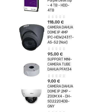
Purple Desktop
- 4 TB - HDD-
4TB
118,00 €
CAMERA DAHUA
DOME IP 4MP
IPC-HDW2431T-
AS-S2 (Noir)
95,00 €
SUPPORT MINI-
CAMERA TUBE
DAHUA PFA134
9,00 €
CAMERA DAHUA
DOME IP 2MP -
ZOOM X4 - DH-
SD22204DB-
GNY