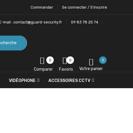
Commander
Se connecter / S'inscrire
E-mail :
contact@guard-security.fr
09 83 78 25 74
echerche
0
0
0
Votre panier
Comparer
Favoris
VIDÉOPHONE
ACCESSOIRES CCTV