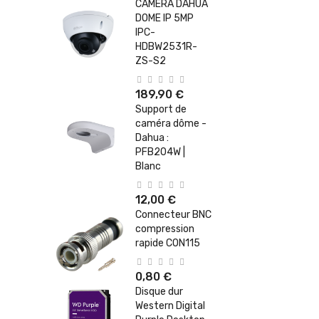
CAMERA DAHUA
DOME IP 5MP
IPC-
HDBW2531R-
ZS-S2
189,90 €
Support de
caméra dôme -
Dahua :
PFB204W |
Blanc
12,00 €
Connecteur BNC
compression
rapide CON115
0,80 €
Disque dur
Western Digital