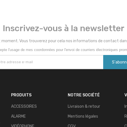
Inscrivez-vous à la newsletter
 moment. Vous trouverez pour cela nos informations de contact dans le
epte l'usage de mes coordonnées pour l'envoi de courriers électroniques prom
PRODUITS
NOTRE SOCIÉTÉ
ACCESSOIRES
Livraison & retour
I
ALARME
Mentions légales
R
n
VIDÉOPHONE
CGV