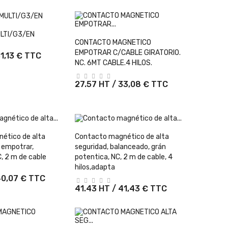
er Au Panier
LTI/G3/EN
+ Ajouter Au Panier
CONTACTO MAGNETICO
EMPOTRAR C/CABLE GIRATORIO.
31,13 € TTC
NC. 6MT CABLE.4 HILOS.
27.57 HT / 33,08 € TTC
er Au Panier
+ Ajouter Au Panier
ético de alta
Contacto magnético de alta
 empotrar,
seguridad, balanceado, grán
, 2 m de cable
potentica, NC, 2 m de cable, 4
hilos,adapta
40,07 € TTC
41.43 HT / 41,43 € TTC