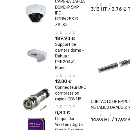
CAMERA DAHUA
DOME IP 5MP
3.13 HT / 3,76 €
IPC-
HDBW2531R-
ZS-S2
189,90 €
Support de
caméra dôme -
Dahua :
PFB204W |
Blanc
12,00 €
Connecteur BNC
compression
rapide CON115
+ Ajouter Au 
CONTACTO DE EMPO
METALICO GRADO 2 I
0,80 €
Disque dur
14.93 HT / 17,92
Western Digital