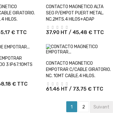
er Au Panier
+ Ajouter Au Panier
GNETICO
CONTACTO MAGNETICO ALTA
ABLE GIRATORIO.
SEG P/EMPOT PUERT METAL.
.4 HILOS.
NC.2MTS.4 HILOS+ADAP
45,17 € TTC
37.90 HT / 45,48 € TTC
er Au Panier
 EMPOTRAR
+ Ajouter Au Panier
CONTACTO MAGNETICO
DO 3 IP67.10MTS
EMPOTRAR C/CABLE GIRATORIO.
NC. 10MT CABLE.4 HILOS.
68,18 € TTC
61.46 HT / 73,75 € TTC
1
2
Suivant