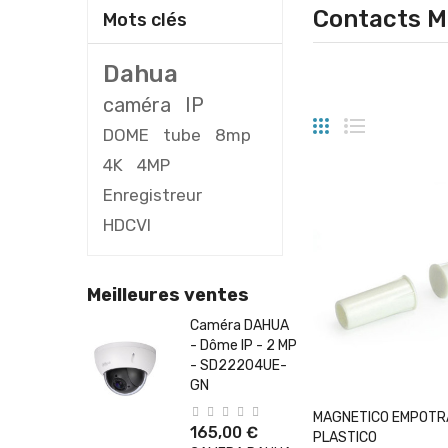
Contacts M
Mots clés
Dahua
caméra
IP
DOME
tube
8mp
4K
4MP
Enregistreur
HDCVI
Meilleures ventes
Caméra DAHUA
- Dôme IP - 2 MP
- SD22204UE-
GN
+ Ajouter Au 
MAGNETICO EMPOTR
165,00 €
PLASTICO