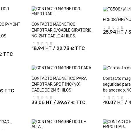
+ Ajout
FC508/WH/MU
Panier
+ Ajouter Au Panier
CO P/MONT
CONTACTO MAGNETICO
EMPOTRAR C/CABLE GIRATORIO.
25.94 HT / 
LOS
NC. 2MT CABLE.4 HILOS.
18.94 HT / 22,73 € TTC
 € TTC
Panier
+ Ajouter Au Panier
+ Ajout
CONTACTO MAGNETICO PARA
Contacto magn
EMPOTRAR.SPDT (NC/NO).
seguridad para
CABLE DE 2M 5 HILOS
balanceado, NC
 € TTC
33.06 HT / 39,67 € TTC
40.07 HT / 