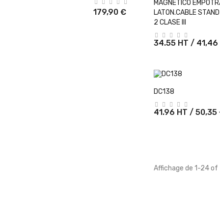
+ Ajouter Au 
MAGNETICO EMPOTR
179,90 €
LATON.CABLE STAND
2 CLASE III
34.55 HT / 41,46
+ Ajouter Au 
DC138
41.96 HT / 50,35
Affichage de 1-24 of