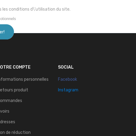
s conditions d\'utilisation du site.
otionnels
VOTRE COMPTE
SOCIAL
nformations personnelles
Facebook
etours produit
Instagram
Commandes
voirs
dresses
on de réduction