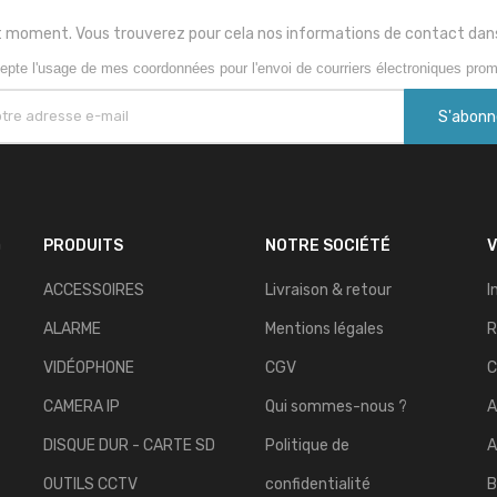
 moment. Vous trouverez pour cela nos informations de contact dans le
epte l'usage de mes coordonnées pour l'envoi de courriers électroniques prom
n
PRODUITS
NOTRE SOCIÉTÉ
ACCESSOIRES
Livraison & retour
I
ALARME
Mentions légales
R
VIDÉOPHONE
CGV
CAMERA IP
Qui sommes-nous ?
A
DISQUE DUR - CARTE SD
Politique de
A
OUTILS CCTV
confidentialité
B