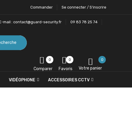
Commander
Se connecter / S'inscrire
E-mail :
contact@guard-security.fr
09 83 78 25 74
echerche
0
0
0
Votre panier
Comparer
Favoris
VIDÉOPHONE
ACCESSOIRES CCTV