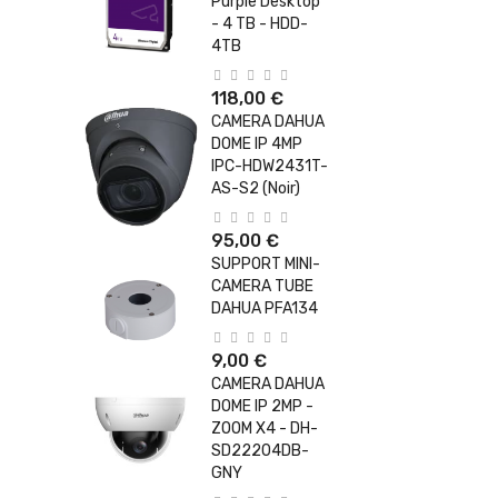
Purple Desktop
- 4 TB - HDD-
4TB
118,00 €
CAMERA DAHUA
DOME IP 4MP
IPC-HDW2431T-
AS-S2 (Noir)
95,00 €
SUPPORT MINI-
CAMERA TUBE
DAHUA PFA134
9,00 €
CAMERA DAHUA
DOME IP 2MP -
ZOOM X4 - DH-
SD22204DB-
GNY