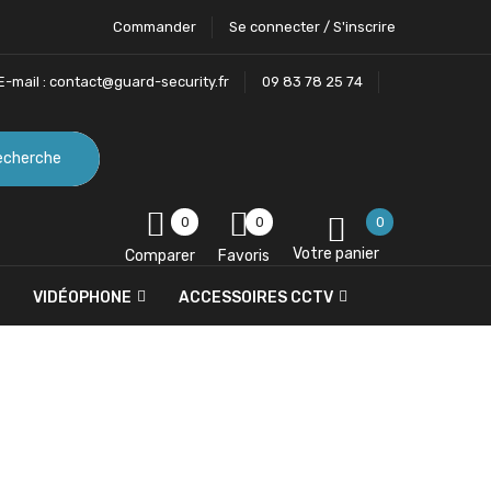
Commander
Se connecter / S'inscrire
E-mail :
contact@guard-security.fr
09 83 78 25 74
echerche
0
0
0
Votre panier
Comparer
Favoris
VIDÉOPHONE
ACCESSOIRES CCTV