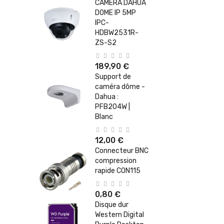
CAMERA DAHUA
DOME IP 5MP
IPC-
HDBW2531R-
ZS-S2
189,90 €
Support de
caméra dôme -
Dahua :
PFB204W |
Blanc
12,00 €
Connecteur BNC
compression
rapide CON115
0,80 €
Disque dur
Western Digital