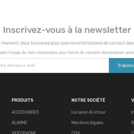
Inscrivez-vous à la newsletter
 moment. Vous trouverez pour cela nos informations de contact dans le
epte l'usage de mes coordonnées pour l'envoi de courriers électroniques prom
n
PRODUITS
NOTRE SOCIÉTÉ
ACCESSOIRES
Livraison & retour
I
ALARME
Mentions légales
R
VIDÉOPHONE
CGV